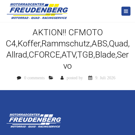
Togg
navi
AKTION!! CFMOTO
C4,Koffer,Rammschutz,ABS,Quad,
Allrad,CFORCE,ATV,TGB,Blade,Ser
vo
0 comments
posted by
9. Juli 2026