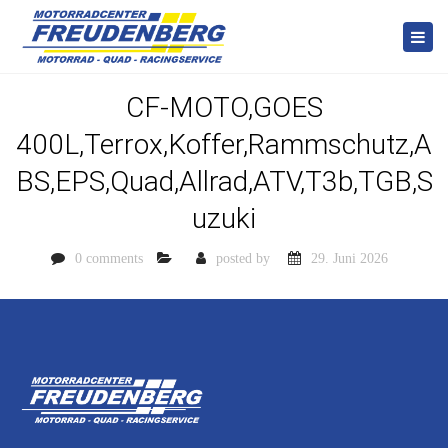
Togg
navi
CF-MOTO,GOES
400L,Terrox,Koffer,Rammschutz,A
BS,EPS,Quad,Allrad,ATV,T3b,TGB,S
uzuki
0 comments
posted by
29. Juni 2026