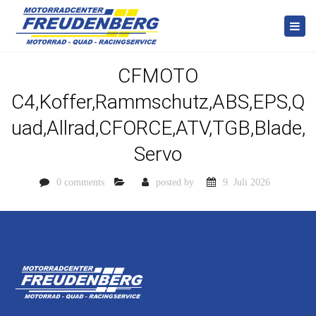
Togg
navi
CFMOTO
C4,Koffer,Rammschutz,ABS,EPS,Q
uad,Allrad,CFORCE,ATV,TGB,Blade,
Servo
0 comments
posted by
9. Juli 2026