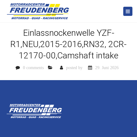
Togg
navi
Einlassnockenwelle YZF-
R1,NEU,2015-2016,RN32, 2CR-
12170-00,Camshaft intake
0 comments
posted by
29. Juni 2026