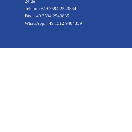
24.de
Telefon:
+49 3594 2543834
Fax:
+49 3594 2543835
WhatsApp:
+49 1512 9484359