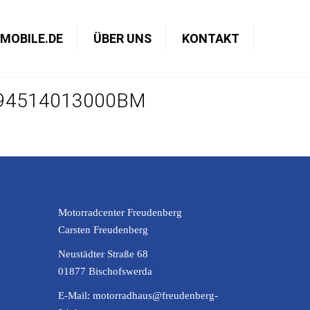
MOBILE.DE
ÜBER UNS
KONTAKT
,94514013000BM
Motorradcenter Freudenberg
Carsten Freudenberg
Neustädter Straße 68
01877 Bischofswerda
E-Mail:
motorradhaus@freudenberg-