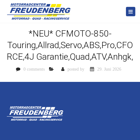
Togg
navi
*NEU* CFMOTO-850-
Touring,Allrad,Servo,ABS,Pro,CFO
RCE,4J Garantie,Quad,ATV,Anhgk,
0 comments
posted by
29. Juni 2026